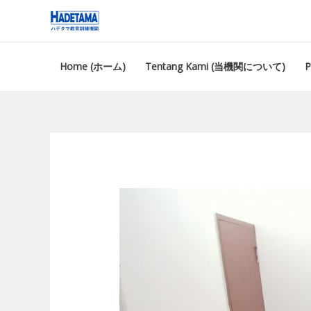
Skip
Post
to
navigation
content
Home (ホーム)
Tentang Kami (当機関について)