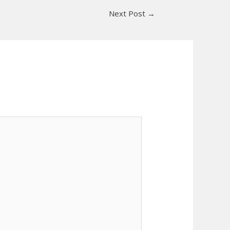
Next Post
→